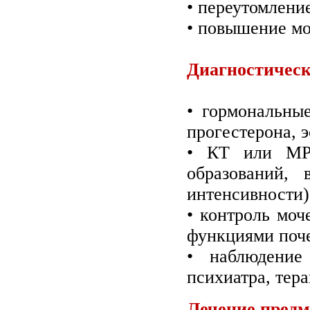
• переутомлени
• повышение мо
Диагностическ
• гормональные
прогестерона, э
• КТ или МРТ
образований,
интенсивности)
• контроль моч
функциями поч
• наблюдение
психиатра, тера
Лечение предм