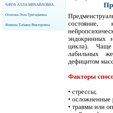
Пр
ЧАЧУА АЛЛА МИХАЙЛОВНА
Предменструа
Осипова Элла Григорьевна
состояние
Фомина Татьяна Викторовна
нейропсихичес
эндокринных н
цикла). Чаще
лабильных же
дефицитом масс
Факторы спос
• стрессы;
• осложненные 
• травмы или о