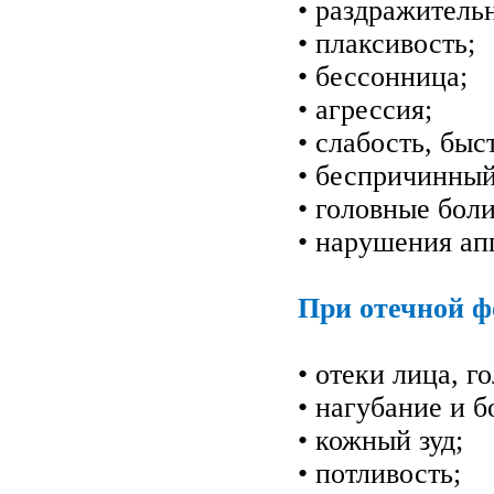
• раздражитель
• плаксивость;
• бессонница;
• агрессия;
• слабость, быс
• беспричинный
• головные бол
• нарушения ап
При отечной ф
• отеки лица, г
• нагубание и 
• кожный зуд;
• потливость;