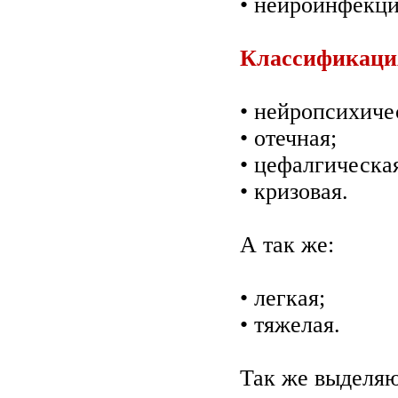
• нейроинфекци
Классификац
• нейропсихиче
• отечная;
• цефалгическа
• кризовая.
А так же:
• легкая;
• тяжелая.
Так же выделяю