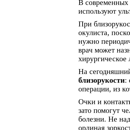
В современных 
используют уль
При близорукос
окулиста, поск
нужно периодич
врач может наз
хирургическое 
На сегодняшни
близорукости
:
операции, из к
Очки и контакт
зато помогут ч
болезни. Не над
орлиная зоркос