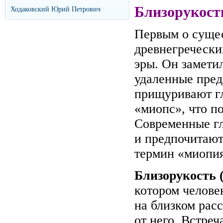
Близорукост
Ходаковский Юрий Петрович
Первым о сущес
древнегречески
эры. Он замети
удаленные пред
прищуривают гл
«миопс», что п
Современные гл
и предпочитают
термин «миопия
Близорукость 
котором челове
на близком рас
от него. Встреч