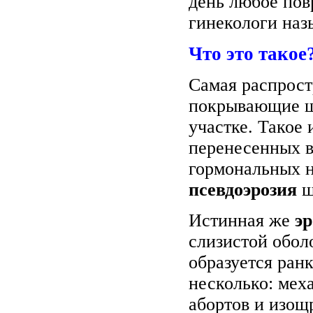
день любое пов
гинекологи наз
Что это такое
Самая распрост
покрывающие ше
участке. Такое 
перенесенных в
гормональных н
псевдоэрозия
ш
Истинная же
эр
слизистой обол
образуется ран
несколько: меха
абортов и изощ