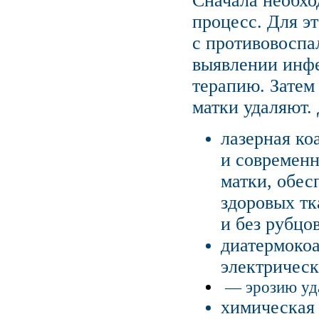
Сначала необхо
процесс. Для э
с противовосп
выявлении инф
терапию. Затем
матки удаляют.
лазерная к
и современн
матки, обес
здоровых тк
и без рубцов
диатермоко
электрическ
— эрозию уда
химическая 