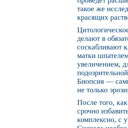
проведет расш
такое же иссле
красящих раств
Цитологическое
делают в обяза
соскабливают к
матки шпателем
увеличением, д
подозрительной
Биопсия — сам
не только эрози
После того, ка
срочно избавит
комплексно, с 