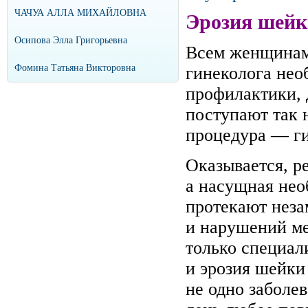
ЧАЧУА АЛЛА МИХАЙЛОВНА
Эрозия шейк
Осипова Элла Григорьевна
Всем женщинам 
Фомина Татьяна Викторовна
гинеколога необ
профилактики, 
поступают так 
процедура — ги
Оказывается, р
а насущная нео
протекают неза
и нарушений ме
только специал
и эрозия шейки
не одно заболе