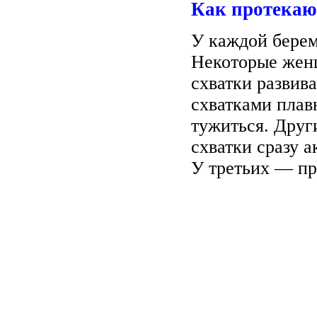
Как протека
У каждой берем
Некоторые женщ
схватки развив
схватками плав
тужиться. Друг
схватки сразу 
У третьих — пр