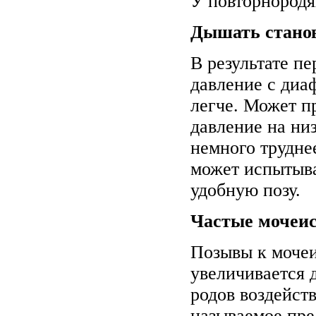
У повторнородя
Дышать станов
В результате п
давление с диа
легче. Может п
давление на низ
немного трудне
может испытыва
удобную позу.
Частые мочеис
Позывы к мочеи
увеличивается 
родов воздейст
называемое пре