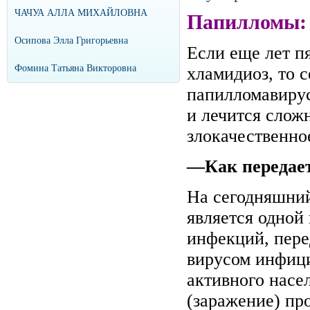
ЧАЧУА АЛЛА МИХАЙЛОВНА
Папилломы: 
Осипова Элла Григорьевна
Если еще лет п
Фомина Татьяна Викторовна
хламидиоз, то 
папилломавирус
и лечится сложн
злокачественно
—Как передае
На сегодняшний
является одной
инфекций, пер
вирусом инфици
активного насе
(заражение) пр