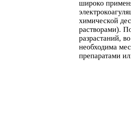
широко примен
электрокоагуляц
химической дес
растворами). П
разрастаний, в
необходима мес
препаратами ил