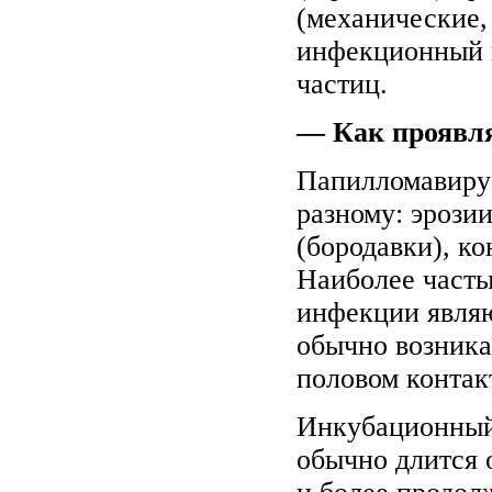
(механические,
инфекционный 
частиц.
— Как проявля
Папилломавирус
разному: эрози
(бородавки), к
Наиболее част
инфекции являю
обычно возника
половом контак
Инкубационный
обычно длится о