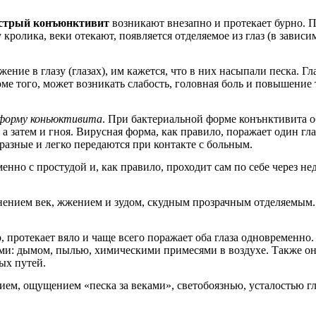
стрый конъюнктивит
возникают внезапно и протекает бурно. 
 кролика, веки отекают, появляется отделяемое из глаз (в завис
е в глазу (глазах), им кажется, что в них насыпали песка. Глаз
оме того, может возникать слабость, головная боль и повышение
 форму коньюктивита
. При бактериальной форме конънктивита 
а затем и гноя. Вирусная форма, как правило, поражает один г
разные и легко передаются при контакте с больным.
нно с простудой и, как правило, проходит сам по себе через н
нием век, жжением и зудом, скудным прозрачным отделяемым. 
, протекает вяло и чаще всего поражает оба глаза одновременно
и: дымом, пылью, химическими примесями в воздухе. Также он 
ых путей.
м, ощущением «песка за веками», светобоязнью, усталостью гла