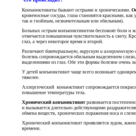
Конъюнктивиты бывают острыми и хроническими.
О
кровеносные сосуды, глаза становятся красными, как у
так и гнойным, незначительным или обильным).
Больных острым конъюнктивитом беспокоят боли и жжени
отмечается повышенная чувствительность к свету. Кр
глаз, а через некоторое время и второй.
Различают
бактериальную, вирусную и аллергическую
болезнь сопровождается обильным выделением слизи, 
выделениями из глаз. Обе эти формы болезни очень за
У детей конъюнктивит чаще всего возникает одновреме
тяжелее.
Аллергический коньюктивит сопровождается покрасне
повышение температуры тела.
Хронический конъюнктивит
развивается постепенно
и вызывается длительно действующими раздражителям
обмена веществ, хронических поражения носа и слезн
Хронический конъюнктивит проявляется зудом, жжение
времени.