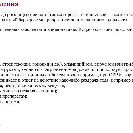
ления
оть до роговицы) покрыты тонкой прозрачной пленкой — конъюнк
защитный барьер от микроорганизмов и мелких инородных тел.
тельных заболеваний конъюнктивы. Встречаются они довольно ч
и, стрептококки, гонокки и др.), хламидийной, вирусной или г
ыми руками, купается в загрязненном водоеме или использует пр
зличных инфекционных заболеваниях (например, при ОРВИ, кори,
зникает в ответ на действие како-либо раздражителя, например
, пыли, и химических веществ;
м числе «снежная слепота»);
 препаратам;
 линзами;
й.