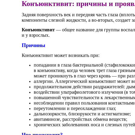
Конъюнктивит: причины и прояв
Задняя поверхность век и передняя часть глаза (впл
компоненты слезной жидкости, а во-вторых, создает 
Конъюнктивит
— общее название для группы воспали
и у взрослых.
Причины
Конъюнктивит может возникать при:
попадании в глаза бактериальной (стафилококк
в конъюнктиву, когда человек трет глаза грязн
может проникнуть в глаз через кровь — при ра
аллергии. Аллергический коньюктивит может во
продолжительном действии раздражителей: дыма
воздействии ультрафиолетового излучения (в то
повышенной чувствительности к лекарственным
несоблюдении правил пользования контактными
переутомлении и переохлаждении глаз;
дальнозоркости, близорукости и астигматизме;
авитаминозе, расстройствах обмена веществ;
хронических заболеваниях носа и слезных путе
Что происходит?