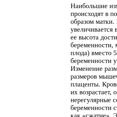
Наибольшие из
происходят в п
образом матки.
увеличивается 
ее высота дости
беременности, м
плода) вместо 
беременности у
Изменение разм
размеров мышеч
плаценты. Кров
их возрастает,
нерегулярные с
беременности с
как «сжатие». 