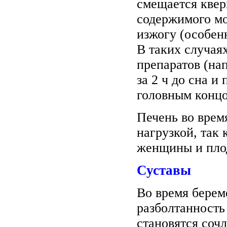
смещается кверх
содержимого мо
изжогу (особен
В таких случая
препаратов (на
за 2 ч до сна и
головным концо
Печень во врем
нагрузкой, так
женщины и пло
Суставы
Во время берем
разболтанность
становятся сочл