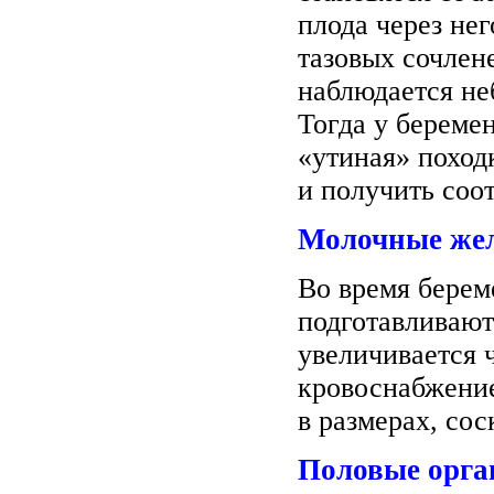
плода через нег
тазовых сочлен
наблюдается не
Тогда у береме
«утиная» поход
и получить соо
Молочные же
Во время бере
подготавливают
увеличивается 
кровоснабжени
в размерах, со
Половые орг