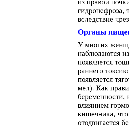
из правой почк
гидронефроза, 
вследствие чре
Органы пище
У многих женщи
наблюдаются из
появляется тош
раннего токсик
появляется тяг
мел). Как прави
беременности, 
влиянием гормо
кишечника, что
отодвигается б