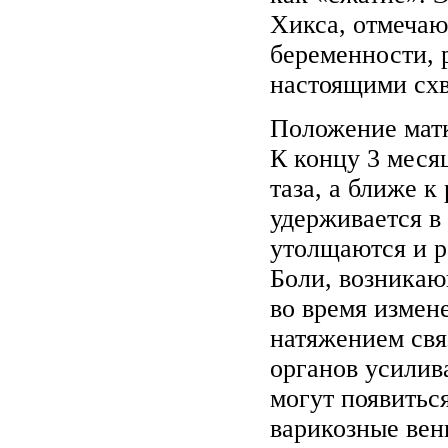
Хикса, отмечаю
беременности, 
настоящими схв
Положение матк
К концу 3 меся
таза, а ближе к
удерживается в
утолщаются и р
Боли, возникаю
во время измен
натяжением св
органов усилив
могут появитьс
варикозные вен