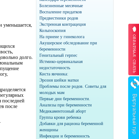
Болезненные месячные
Воспаление придатков
Предвестники родов
Экстренная контрацеция
н уменьшается,
Кольпоскопия
На приеие у гинеколога
Акушерское обследование при
ающихся
беременности
вость,
Генитальный герпес
довольно долго.
Истмико-цервикальная
рмональным
недостаточность
 опущение
огу,
Киста яичника:
Эрозия шейки матки
Проблемы после родов. Советы для
разделяется
молодых мам
 регулярных
Первые дни беременности.
я последней
Анализы при беременности
ев после
Медикаментозный аборт
Группа крови ребенка
—
Добавки для рациона беременной
женщины
Инфекции и беременность