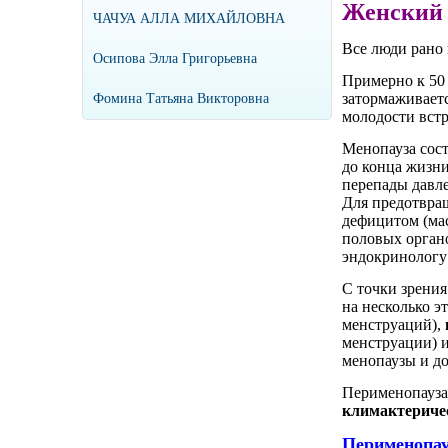
Женский 
ЧАЧУА АЛЛА МИХАЙЛОВНА
Все люди рано 
Осипова Элла Григорьевна
Примерно к 50 
затормаживаетс
Фомина Татьяна Викторовна
молодости встр
Менопауза сос
до конца жизни
перепады давле
Для предотвра
дефицитом (ма
половых органо
эндокринологу и
С точки зрени
на несколько э
менструаций),
менструации) 
менопаузы и до
Перименопауза
климактериче
Перименопау