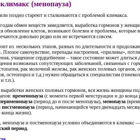
климакс (менопауза)
или поздно стареют и сталкиваются с проблемой климакса.
годам обмен веществ замедляется, выработка гормонов у женщи
я обновление клеток, возникают болезни и проблемы, которые в
ечаются довольно редко или не встречаются совсем.
тоит из нескольких этапов, разных по длительности и продолж
. Плохое самочувствие, перепады настроения, «приливы», потли
ния, учащенное сердцебиение – такое состояние может длиться 
щения возможных сопутствующих заболеваний, связанных с го
стопатия, рак молочной железы, рак женских половых органов,
в, остеопороз и т.д.) нужно обращаться к специалистам (гинекол
 т.п.).
я выработки женских половых гормонов, вся жизнь женщины под
тапов:
пременопауза
(с момента первой менструации и до конца
перименопауза
(период до и после менопаузы),
менопауза
(врем
и
постменопауза
(период, начинающийся через двенадцать месяц
 конца жизни).
, менопауза и постменопауза условно объединяются в климакс 
ский период
.
за