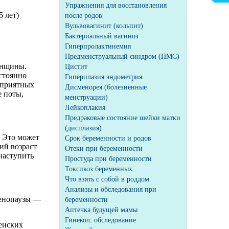
Упражнения для восстановления
5 лет)
после родов
Вульвовагинит (кольпит)
Бактериальный вагиноз
Гиперпролактинемия
Предменструальный синдром (ПМС)
енщины.
Цистит
стоянно
Гиперплазия эндометрия
еприятных
Дисменорея (болезненные
 поты,
менструации)
Лейкоплакия
Предраковые состояние шейки матки
(дисплазия)
. Это может
Срок беременности и родов
ий возраст
Отеки при беременности
наступить
Простуда при беременности
Токсикоз беременных
Что взять с собой в роддом
Анализы и обследования при
менопаузы —
беременности
Аптечка будущей мамы
Гинекол. обследование
енских