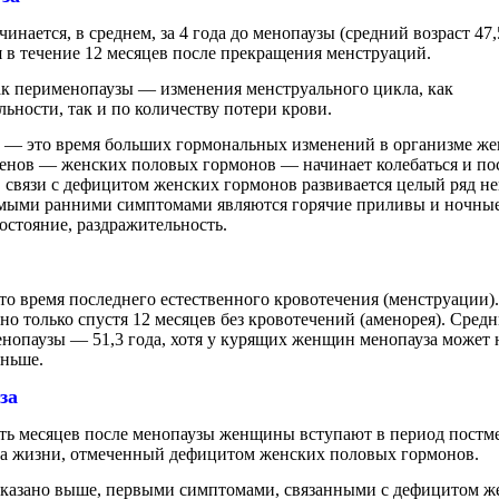
инается, в среднем, за 4 года до менопаузы (средний возраст 47,
 в течение 12 месяцев после прекращения менструаций.
к перименопаузы — изменения менструального цикла, как
ьности, так и по количеству потери крови.
 — это время больших гормональных изменений в организме ж
генов — женских половых гормонов — начинает колебаться и по
В связи с дефицитом женских гормонов развивается целый ряд н
мыми ранними симптомами являются горячие приливы и ночные
остояние, раздражительность.
о время последнего естественного кровотечения (менструации)
но только спустя 12 месяцев без кровотечений (аменорея). Средн
нопаузы — 51,3 года, хотя у курящих женщин менопауза может 
раньше.
уза
ать месяцев после менопаузы женщины вступают в период пост
ца жизни, отмеченный дефицитом женских половых гормонов.
сказано выше, первыми симптомами, связанными с дефицитом ж