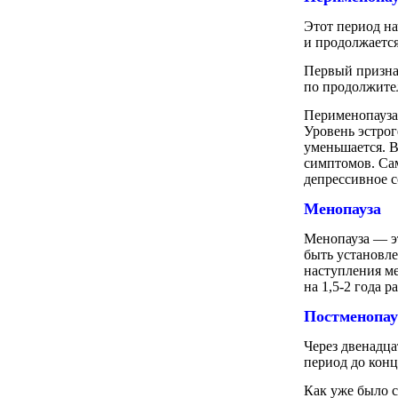
Этот период нач
и продолжается
Первый призна
по продолжител
Перименопауза
Уровень эстро
уменьшается. 
симптомов. Са
депрессивное с
Менопауза
Менопауза — эт
быть установле
наступления ме
на 1,5-2 года 
Постменопа
Через двенадц
период до кон
Как уже было 