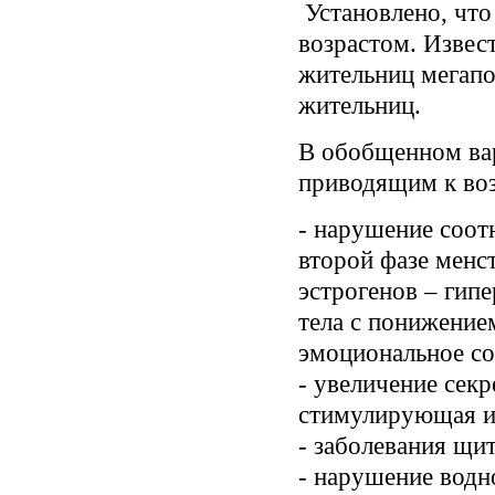
Установлено, что
возрастом. Извест
жительниц мегапо
жительниц.
В обобщенном вар
приводящим к во
- нарушение соот
второй фазе менс
эстрогенов – гип
тела с понижение
эмоциональное с
- увеличение сек
стимулирующая и
- заболевания щи
- нарушение водн