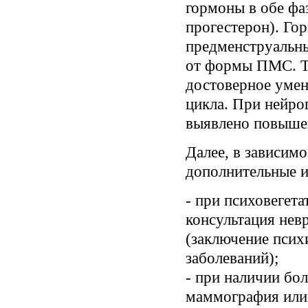
гормоны в обе фа
прогестерон). Го
предменструальн
от формы ПМС. Т
достоверное умен
цикла. При нейро
выявлено повышен
Далее, в зависим
дополнительные и
- при психовегет
консультация нев
(заключение псих
заболеваний);
- при наличии бо
маммография или