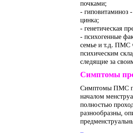
почками;
- гиповитаминоз -
цинка;
- генетическая п
- психогенные фа
семье и т.д. ПМС
психическим скла
следящие за свои
Симптомы пре
Симптомы ПМС по
началом менстру
полностью прохо
разнообразны, оп
предменструальны