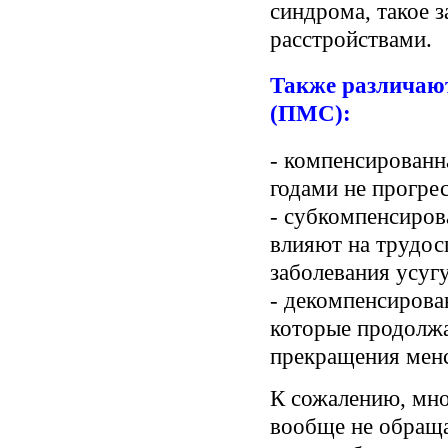
синдрома, такое 
расстройствами.
Также различают
(ПМС):
- компенсированн
годами не прогре
- субкомпенсиро
влияют на трудо
заболевания усуг
- декомпенсирова
которые продолжа
прекращения мен
К сожалению, мн
вообще не обраща