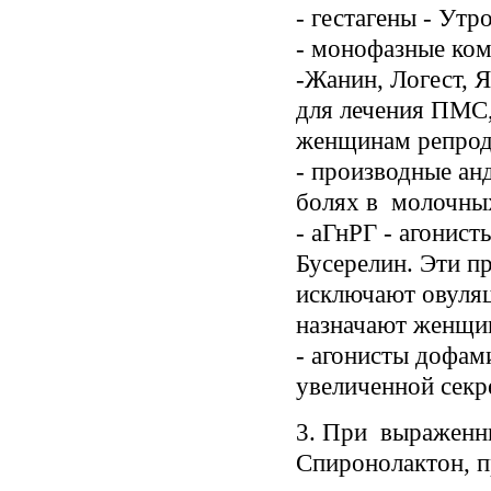
- гестагены - Ут
- монофазные ко
-Жанин, Логест, 
для лечения ПМС,
женщинам репроду
- производные ан
болях в молочных
- аГнРГ - агонист
Бусерелин. Эти п
исключают овуля
назначают женщин
- агонисты дофам
увеличенной секр
3. При выраженн
Спиронолактон, п