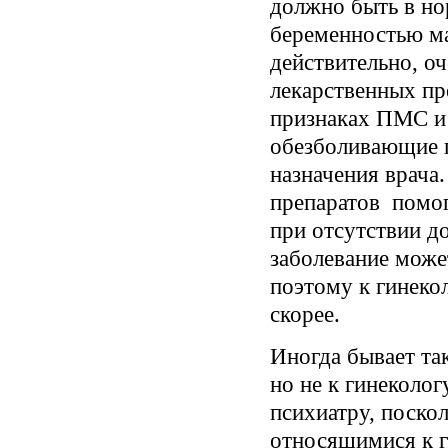
должно быть в н
беременностью м
действительно, о
лекарственных пр
признаках ПМС и
обезболивающие п
назначения врача
препаратов помог
при отсутствии д
заболевание може
поэтому к гинеко
скорее.
Иногда бывает та
но не к гинеколог
психиатру, поско
относящимися к г