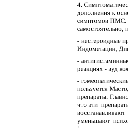
4. Симптоматическ
дополнения к осн
симптомов ПМС. 
самостоятельно,
- нестероидные п
Индометацин, Ди
- антигистаминны
реакциях - зуд ко
- гомеопатически
пользуется Масто
препараты. Главн
что эти препара
восстанавливают
уменьшают психо