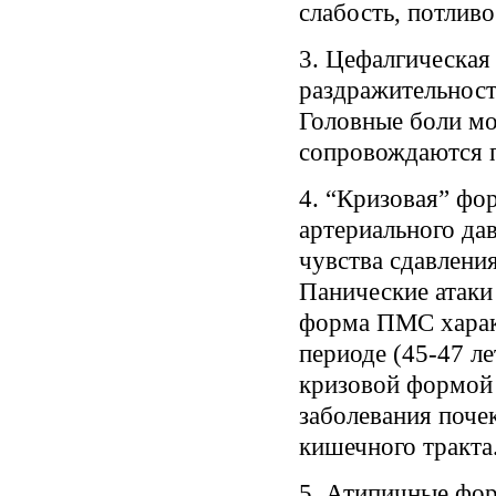
слабость, потливо
3. Цефалгическая
раздражительност
Головные боли мо
сопровождаются п
4. “Кризовая” фо
артериального да
чувства сдавления
Панические атаки
форма ПМС харак
периоде (45-47 л
кризовой формой
заболевания поче
кишечного тракта
5. Атипичные фо